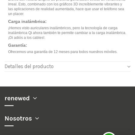
irreal. Esto, combinado con los gráficos 3D increíblemente vibrantes y
las aplicaciones de realidad aumentada, hace que usar el teléfono sea
un placer.
Carga inalámbrica:
¡Hemos visto auriculares inalámbricos, pero la tecnología de carga
inalámbrica Qi ahora también te permite cambiar a la carga inalámbrica.
¡Di adiós a los cables!.
Garantía:
Ofrecemos una garantía de 12 meses para todos nuestros móviles.
Detalles del producto
renewed
Nosotros