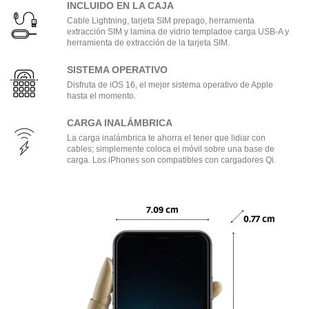
INCLUIDO EN LA CAJA
Cable Lightning, tarjeta SIM prepago, herramienta
extracción SIM y lamina de vidrio templadoe carga USB-A y
herramienta de extracción de la tarjeta SIM.
SISTEMA OPERATIVO
Disfruta de iOS 16, el mejor sistema operativo de Apple
hasta el momento.
CARGA INALÁMBRICA
La carga inalámbrica te ahorra el tener que lidiar con
cables; simplemente coloca el móvil sobre una base de
carga. Los iPhones son compatibles con cargadores Qi.