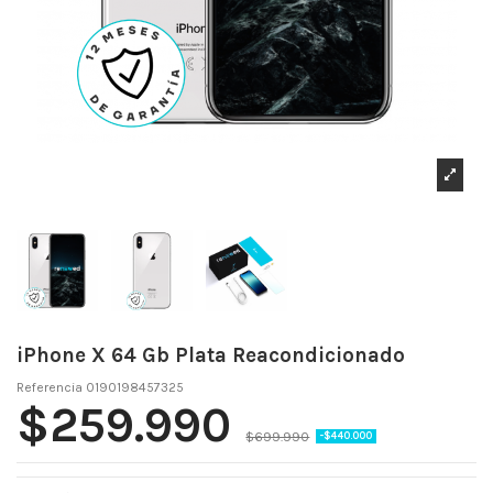
iPhone X 64 Gb Plata Reacondicionado
Referencia
0190198457325
$259.990
$699.990
-$440.000