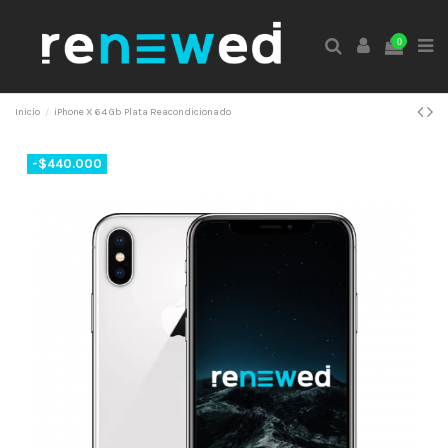
0
Inicio
iPhone X 64 Gb Plata Reacondicionado
-$440.000